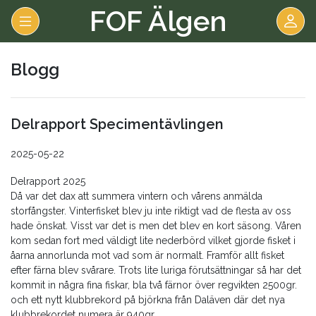
FOF Älgen
Blogg
Delrapport Specimentävlingen
2025-05-22
Delrapport 2025
Då var det dax att summera vintern och vårens anmälda
storfångster. Vinterfisket blev ju inte riktigt vad de flesta av oss
hade önskat. Visst var det is men det blev en kort säsong. Våren
kom sedan fort med väldigt lite nederbörd vilket gjorde fisket i
åarna annorlunda mot vad som är normalt. Framför allt fisket
efter färna blev svårare. Trots lite luriga förutsättningar så har det
kommit in några fina fiskar, bla två färnor över regvikten 2500gr.
och ett nytt klubbrekord på björkna från Daläven där det nya
klubbrekordet numera är 940gr.