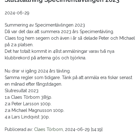
2024-06-29
Summering av Specimentävlingen 2023
Då var det dax att summera 2023 års Specimentävling.
Claes tog hem segern och även i år så delade Peter och MIchael
på 2:a platsen.
Det har totalt kommit in 48st anmälningar varav två nya
klubbrekord på arterna gös och björkna.
Nu drar vi igång 2024 års tävling.
Samma regler som tidigare. Tänk på att anmäla era fiskar senast
en månad efter fångstdagen.
Slutresultat 2023
1:a Claes Törborn 385p.
2:a Peter Larsson 100p.
2:a Michael Magnusson 100p.
4:a Lars Lindqvist 30p.
Publicerad av:
Claes Törborn
, 2024-06-29 [14:19]