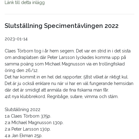
Länk till detta inlägg
Slutställning Specimentävlingen 2022
2023-01-14
Claes Törborn tog i år hem segern. Det var en strid in i det sista
om andraplatsen där Peter Larsson lyckades komma upp på
samma poäng som Michael Magnusson via en trollingfiskad
öring den 26/12.
Det har kommit in en hel del rapporter, 58st vilket är riktigt kul.
Det är ju också enklare nu när vi har en väl fungerande hemsidan
där det är smidigt att anmäla de fina fiskarna man får.
4st nya klubbrekord. Regnbåge, sutare, vimma och stäm.
Slutställning 2022
1:a Claes Törborn 375p.
2:a MIchael Magnusson 130p.
2:a Peter Larsson 130p.
4:a Jan Ekman 25p.